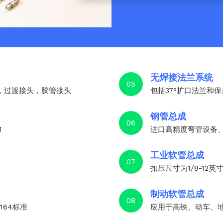
无焊接法兰系统
05
头，过渡接头，胶管接头
包括37°扩口法兰和
钢管总成
06
1
进口高精度弯管设备
工业软管总成
07
扣压尺寸为1/8-12英
制动软管总成
08
6164标准
应用于高铁、动车、